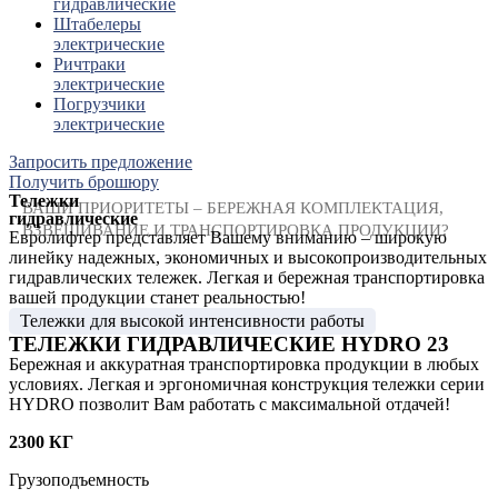
гидравлические
Штабелеры
электрические
Ричтраки
электрические
Погрузчики
электрические
Запросить предложение
Получить брошюру
Тележки
ВАШИ ПРИОРИТЕТЫ – БЕРЕЖНАЯ КОМПЛЕКТАЦИЯ,
гидравлические
ВЗВЕШИВАНИЕ И ТРАНСПОРТИРОВКА ПРОДУКЦИИ?
Евролифтер представляет Вашему вниманию – широкую
линейку надежных, экономичных и высокопроизводительных
гидравлических тележек. Легкая и бережная транспортировка
вашей продукции станет реальностью!
Тележки для высокой интенсивности работы
ТЕЛЕЖКИ ГИДРАВЛИЧЕСКИЕ HYDRO 23
Бережная и аккуратная транспортировка продукции в любых
условиях. Легкая и эргономичная конструкция тележки серии
HYDRO позволит Вам работать с максимальной отдачей!
2300 КГ
Грузоподъемность